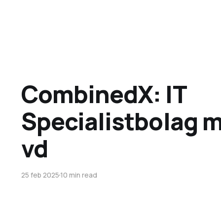
CombinedX: IT
Specialistbolag m
vd
25 feb 2025
10 min read