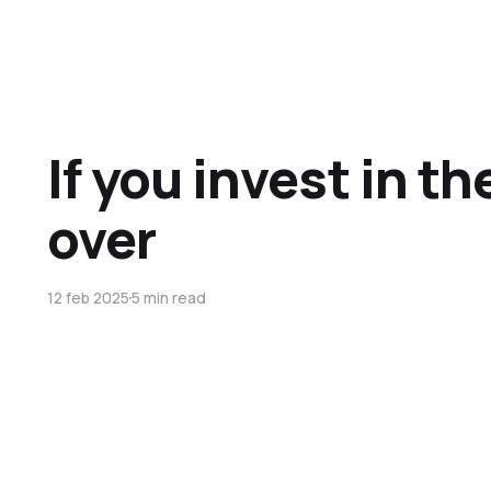
If you invest in t
over
12 feb 2025
5 min read