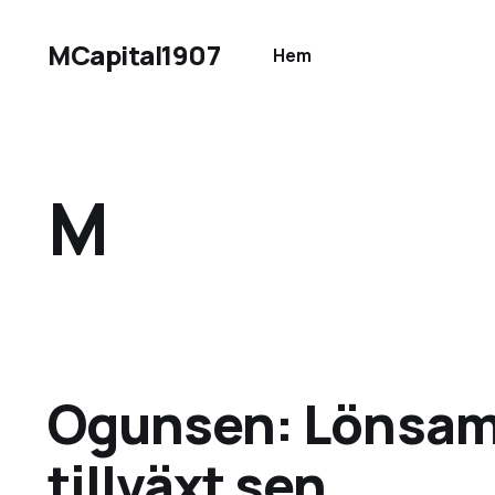
MCapital1907
Hem
M
Ogunsen: Lönsamh
tillväxt sen